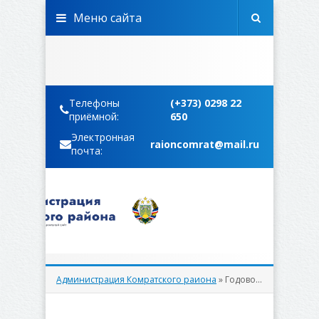
Меню сайта
Телефоны
(+373) 0298 22
приёмной:
650
Электронная
raioncomrat@mail.ru
почта:
Администрация Комратского раиона
» Годовой отчет