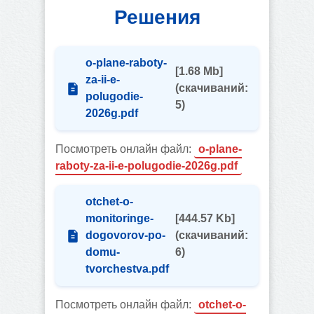
Решения
o-plane-raboty-
[1.68 Mb]
za-ii-e-
(cкачиваний:
polugodie-
5)
2026g.pdf
Посмотреть онлайн файл:
o-plane-
raboty-za-ii-e-polugodie-2026g.pdf
otchet-o-
monitoringe-
[444.57 Kb]
dogovorov-po-
(cкачиваний:
domu-
6)
tvorchestva.pdf
Посмотреть онлайн файл:
otchet-o-