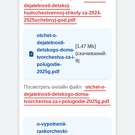
dejatelnosti-detskoj-
hudozhestvennoj-shkoly-za-2024-
2025uchebnyj-god.pdf
otchet-o-
dejatelnosti-
[1.47 Mb]
detskogo-doma-
(cкачиваний:
tvorchestva-za-i-
9)
polugodie-
2025g.pdf
Посмотреть онлайн файл:
otchet-o-
dejatelnosti-detskogo-doma-
tvorchestva-za-i-polugodie-2025g.pdf
o-vypolnenii-
raskorchevki-