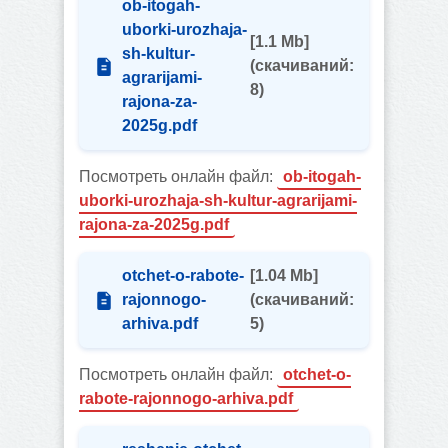
ob-itogah-
uborki-urozhaja-
[1.1 Mb]
sh-kultur-
(cкачиваний:
agrarijami-
8)
rajona-za-
2025g.pdf
Посмотреть онлайн файл:
ob-itogah-
uborki-urozhaja-sh-kultur-agrarijami-
rajona-za-2025g.pdf
otchet-o-rabote-
[1.04 Mb]
rajonnogo-
(cкачиваний:
arhiva.pdf
5)
Посмотреть онлайн файл:
otchet-o-
rabote-rajonnogo-arhiva.pdf