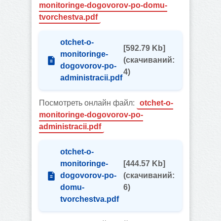
monitoringe-dogovorov-po-domu-
tvorchestva.pdf
otchet-o-
[592.79 Kb]
monitoringe-
(cкачиваний:
dogovorov-po-
4)
administracii.pdf
Посмотреть онлайн файл:
otchet-o-
monitoringe-dogovorov-po-
administracii.pdf
otchet-o-
monitoringe-
[444.57 Kb]
dogovorov-po-
(cкачиваний:
domu-
6)
tvorchestva.pdf