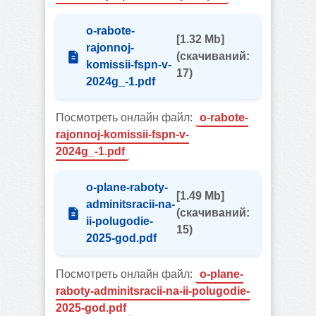
o-rabote-
[1.32 Mb]
rajonnoj-
(cкачиваний:
komissii-fspn-v-
17)
2024g_-1.pdf
Посмотреть онлайн файл:
o-rabote-
rajonnoj-komissii-fspn-v-
2024g_-1.pdf
o-plane-raboty-
[1.49 Mb]
adminitsracii-na-
(cкачиваний:
ii-polugodie-
15)
2025-god.pdf
Посмотреть онлайн файл:
o-plane-
raboty-adminitsracii-na-ii-polugodie-
2025-god.pdf