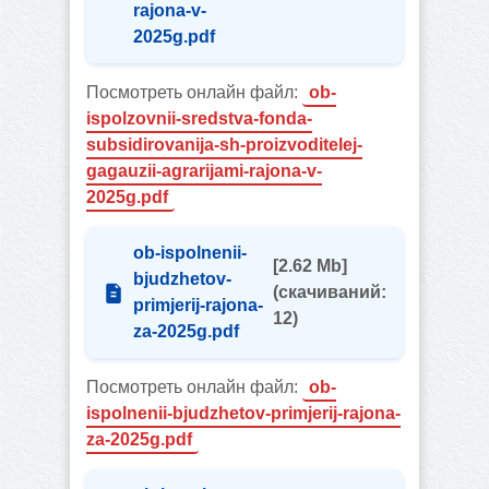
rajona-v-
2025g.pdf
Посмотреть онлайн файл:
ob-
ispolzovnii-sredstva-fonda-
subsidirovanija-sh-proizvoditelej-
gagauzii-agrarijami-rajona-v-
2025g.pdf
ob-ispolnenii-
[2.62 Mb]
bjudzhetov-
(cкачиваний:
primjerij-rajona-
12)
za-2025g.pdf
Посмотреть онлайн файл:
ob-
ispolnenii-bjudzhetov-primjerij-rajona-
za-2025g.pdf