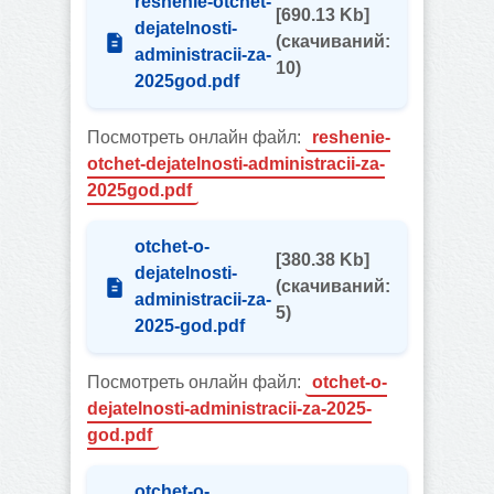
reshenie-otchet-
[690.13 Kb]
dejatelnosti-
(cкачиваний:
administracii-za-
10)
2025god.pdf
Посмотреть онлайн файл:
reshenie-
otchet-dejatelnosti-administracii-za-
2025god.pdf
otchet-o-
[380.38 Kb]
dejatelnosti-
(cкачиваний:
administracii-za-
5)
2025-god.pdf
Посмотреть онлайн файл:
otchet-o-
dejatelnosti-administracii-za-2025-
god.pdf
otchet-o-