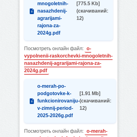
mnogoletnih-
[775.5 Kb]
nasazhdenij-
(cкачиваний:
agrarijami-
12)
rajona-za-
2024g.pdf
Посмотреть онлайн файл:
o-
vypolnenii-raskorchevki-mnogoletnih-
nasazhdenij-agrarijami-rajona-za-
2024g.pdf
o-merah-po-
podgotovke-k-
[1.91 Mb]
funkcionirovaniju-
(cкачиваний:
v-zimnij-period-
12)
2025-2026g.pdf
Посмотреть онлайн файл:
o-merah-