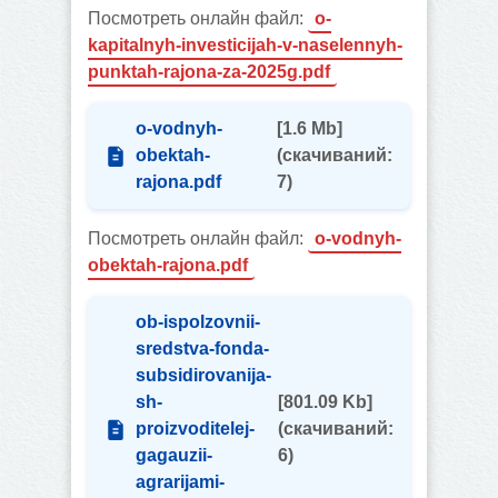
Посмотреть онлайн файл:
o-
kapitalnyh-investicijah-v-naselennyh-
punktah-rajona-za-2025g.pdf
o-vodnyh-
[1.6 Mb]
obektah-
(cкачиваний:
rajona.pdf
7)
Посмотреть онлайн файл:
o-vodnyh-
obektah-rajona.pdf
ob-ispolzovnii-
sredstva-fonda-
subsidirovanija-
sh-
[801.09 Kb]
proizvoditelej-
(cкачиваний:
gagauzii-
6)
agrarijami-