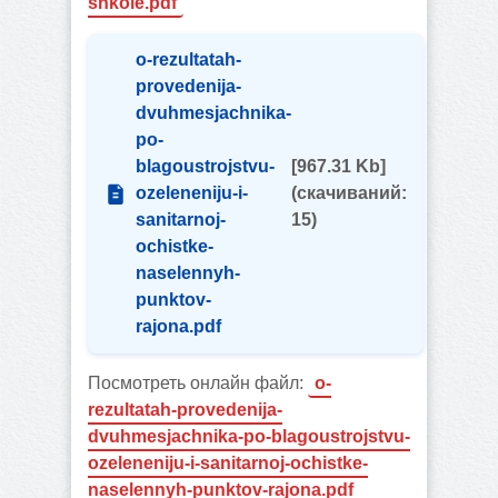
shkole.pdf
o-rezultatah-
provedenija-
dvuhmesjachnika-
po-
blagoustrojstvu-
[967.31 Kb]
ozeleneniju-i-
(cкачиваний:
sanitarnoj-
15)
ochistke-
naselennyh-
punktov-
rajona.pdf
Посмотреть онлайн файл:
o-
rezultatah-provedenija-
dvuhmesjachnika-po-blagoustrojstvu-
ozeleneniju-i-sanitarnoj-ochistke-
naselennyh-punktov-rajona.pdf