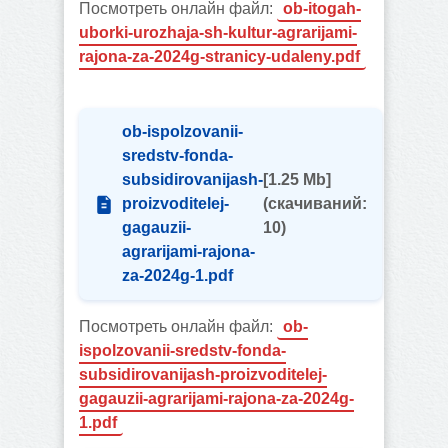
Посмотреть онлайн файл:
ob-itogah-
uborki-urozhaja-sh-kultur-agrarijami-
rajona-za-2024g-stranicy-udaleny.pdf
ob-ispolzovanii-
sredstv-fonda-
subsidirovanijash-
[1.25 Mb]
proizvoditelej-
(cкачиваний:
gagauzii-
10)
agrarijami-rajona-
za-2024g-1.pdf
Посмотреть онлайн файл:
ob-
ispolzovanii-sredstv-fonda-
subsidirovanijash-proizvoditelej-
gagauzii-agrarijami-rajona-za-2024g-
1.pdf