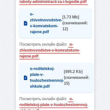
raboty-administracii-za-i-lugodie.pdf
o-
[1.73 Mb]
zhivotnovodstve-
(cкачиваний:
v-komratskom-
12)
rajone.pdf
Посмотреть онлайн файл:
o-
zhivotnovodstve-v-komratskom-
rajone.pdf
o-roditelskoj-
[495.2 Kb]
plate-v-
(cкачиваний:
hudozhestvennoj-
15)
shkole.pdf
Посмотреть онлайн файл:
o-
roditelskoj-plate-v-hudozhestvennoj-