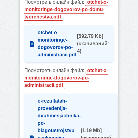
Посмотреть онлайн файл:
otchet-o-
monitoringe-dogovorov-po-domu-
tvorchestva.pdf
otchet-o-
[592.79 Kb]
monitoringe-
(cкачиваний:
dogovorov-po-
4)
administracii.pdf
Посмотреть онлайн файл:
otchet-o-
monitoringe-dogovorov-po-
administracii.pdf
o-rezultatah-
provedenija-
dvuhmesjachnika-
po-
blagoustrojstvu-
[1.19 Mb]
ozeleneniju-
(cкачиваний: