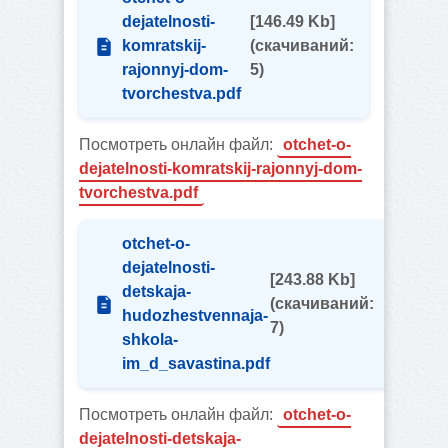
dejatelnosti-
[146.49 Kb]
komratskij-
(cкачиваний:
rajonnyj-dom-
5)
tvorchestva.pdf
Посмотреть онлайн файл:
otchet-o-
dejatelnosti-komratskij-rajonnyj-dom-
tvorchestva.pdf
otchet-o-
dejatelnosti-
[243.88 Kb]
detskaja-
(cкачиваний:
hudozhestvennaja-
7)
shkola-
im_d_savastina.pdf
Посмотреть онлайн файл:
otchet-o-
dejatelnosti-detskaja-