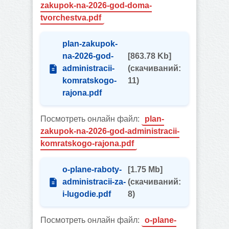
zakupok-na-2026-god-doma-
tvorchestva.pdf
plan-zakupok-
na-2026-god-
[863.78 Kb]
administracii-
(cкачиваний:
komratskogo-
11)
rajona.pdf
Посмотреть онлайн файл:
plan-
zakupok-na-2026-god-administracii-
komratskogo-rajona.pdf
o-plane-raboty-
[1.75 Mb]
administracii-za-
(cкачиваний:
i-lugodie.pdf
8)
Посмотреть онлайн файл:
o-plane-