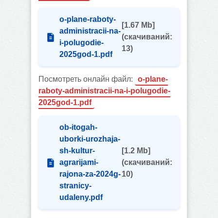
o-plane-raboty-
[1.67 Mb]
administracii-na-
(cкачиваний:
i-polugodie-
13)
2025god-1.pdf
Посмотреть онлайн файл:
o-plane-
raboty-administracii-na-i-polugodie-
2025god-1.pdf
ob-itogah-
uborki-urozhaja-
sh-kultur-
[1.2 Mb]
agrarijami-
(cкачиваний:
rajona-za-2024g-
10)
stranicy-
udaleny.pdf