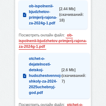
ob-ispolnenii-
[2.44 Mb]
bjudzhetov-
(cкачиваний:
primjerij-rajona-
18)
za-2024g-1.pdf
Посмотреть онлайн файл:
ob-
ispolnenii-bjudzhetov-primjerij-rajona-
za-2024g-1.pdf
otchet-o-
dejatelnosti-
detskoj-
[2.6 Mb]
hudozhestvennoj-
(cкачиваний:
shkoly-za-2024-
7)
2025uchebnyj-
god.pdf
Посмотреть онлайн файл:
otchet-o-