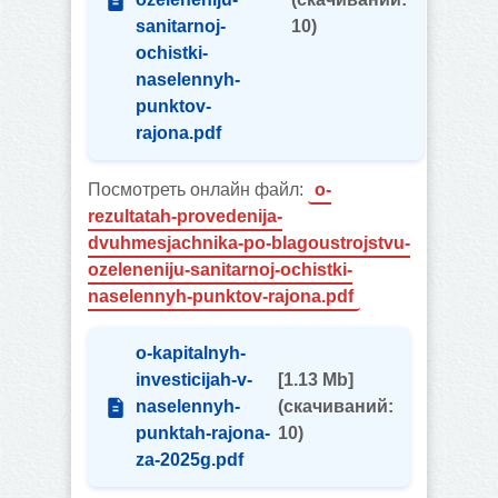
sanitarnoj-
10)
ochistki-
naselennyh-
punktov-
rajona.pdf
Посмотреть онлайн файл:
o-
rezultatah-provedenija-
dvuhmesjachnika-po-blagoustrojstvu-
ozeleneniju-sanitarnoj-ochistki-
naselennyh-punktov-rajona.pdf
o-kapitalnyh-
investicijah-v-
[1.13 Mb]
naselennyh-
(cкачиваний:
punktah-rajona-
10)
za-2025g.pdf