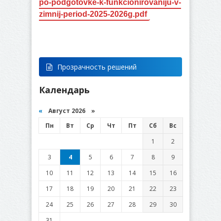
po-podgotovke-k-funkcionirovaniju-v-
zimnij-period-2025-2026g.pdf
Прозрачность решений
Календарь
«
Август 2026 »
Пн
Вт
Ср
Чт
Пт
Сб
Вс
1
2
3
4
5
6
7
8
9
10
11
12
13
14
15
16
17
18
19
20
21
22
23
24
25
26
27
28
29
30
31