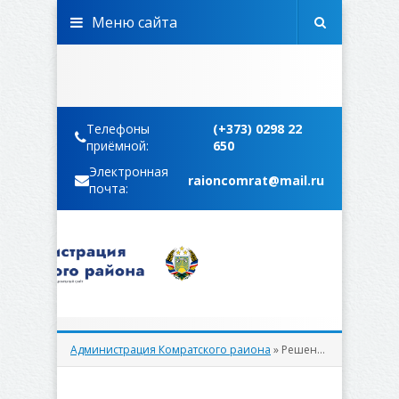
Меню сайта
Телефоны
(+373) 0298 22
приёмной:
650
Электронная
raioncomrat@mail.ru
почта:
Администрация Комратского раиона
» Решения