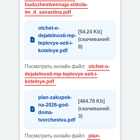
hudozhestvennaja-shkola-
im_d_savastina.pdf
otchet-o-
[54.24 Kb]
dejatelnosti-mp-
(cкачиваний:
teplovye-seti-i-
8)
kotelnye.pdf
Посмотреть онлайн файл:
otchet-o-
dejatelnosti-mp-teplovye-seti-i-
kotelnye.pdf
plan-zakupok-
[464.78 Kb]
na-2026-god-
(cкачиваний:
doma-
3)
tvorchestva.pdf
Посмотреть онлайн файл:
plan-