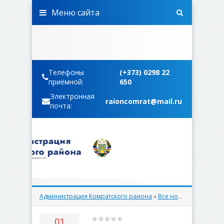
Меню сайта
Телефоны
(+373) 0298 22
приёмной:
650
Электронная
raioncomrat@mail.ru
почта:
Администрация Комратского раиона
»
Все новости
» 28 нояб
01