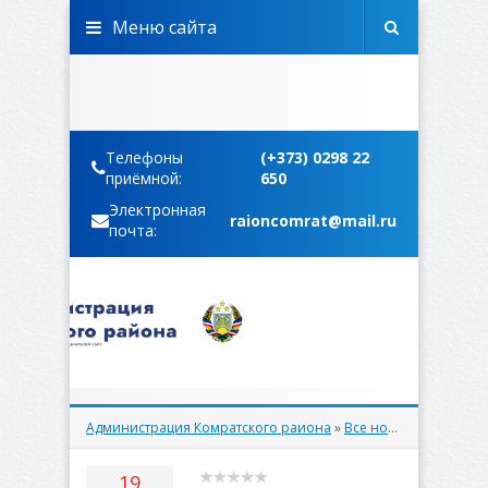
Меню сайта
Телефоны
(+373) 0298 22
приёмной:
650
Электронная
raioncomrat@mail.ru
почта:
Администрация Комратского раиона
»
Все новости
» 19 дека
19