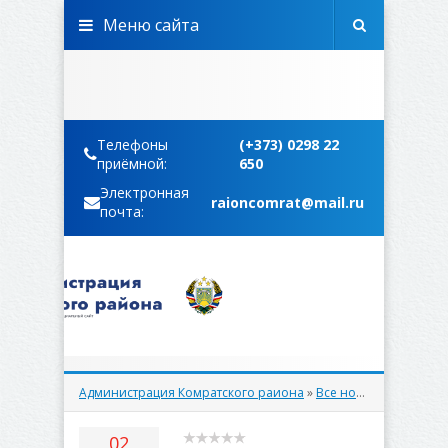
Меню сайта
Телефоны
(+373) 0298 22
приёмной:
650
Электронная
raioncomrat@mail.ru
почта:
Администрация Комратского раиона
»
Все новости
» 02.03.
02