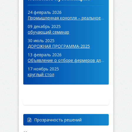
24 февраль 2026
Промышленная конопля – реальное решение для устойчивого будущего
09 декабрь 2025
обучающий семинар
30 июль 2025
ДОРОЖНАЯ ПРОГРАММА-2025
13 февраль 2026
Объявление о отборе фермеров для участия в программе наставничества «Наставничество и передовой опыт (фермер-фермер)».
17 ноябрь 2025
круглый стол
Прозрачность решений