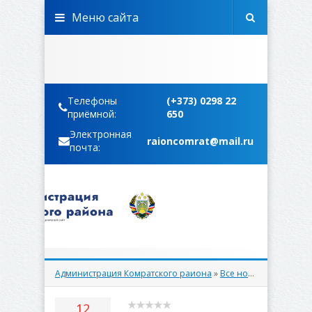
Меню сайта
Телефоны
(+373) 0298 22
приёмной:
650
Электронная
raioncomrat@mail.ru
почта:
Администрация Комратского раиона
»
Все новости
» В Комра
12