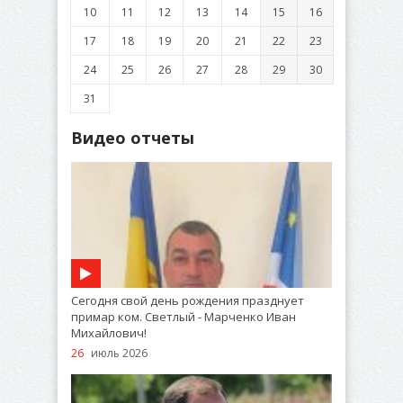
10
11
12
13
14
15
16
17
18
19
20
21
22
23
24
25
26
27
28
29
30
31
Видео отчеты
Сегодня свой день рождения празднует
примар ком. Светлый - Марченко Иван
Михайлович!
26
июль 2026