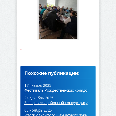
Похожие публикации:
17 январь 2025
Фестиваль Рождественских колядок "Halk Yeni Yil Adetleri"
24 декабрь 2025
Завершился районный конкурс рисунков на тему: «Моя Родина Гагаузия»
03 ноябрь 2025
Итоги открытого шахматного турнира