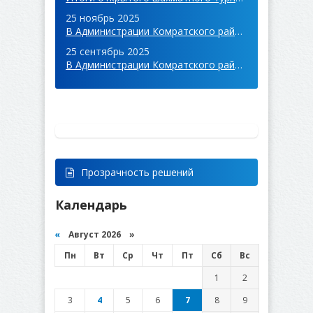
25 ноябрь 2025
В Администрации Комратского района состоялось заседание комиссии по Фонду Социальной Поддержки Населения.
25 сентябрь 2025
В Администрации Комратского района состоялось заседание комиссии по Фонду Социальной Поддержки Населения.
Прозрачность решений
Календарь
«
Август 2026 »
Пн
Вт
Ср
Чт
Пт
Сб
Вс
1
2
3
4
5
6
7
8
9