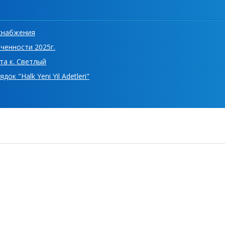
снабжения
ченности 2025г.
та к. Светлый
к "Halk Yeni Yil Adetleri"