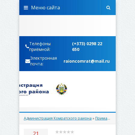
Меню сайта
Телефоны
(+373) 0298 22
приёмной:
650
Электронная
raioncomrat@mail.ru
почта:
Администрация Комратского раиона
»
Примары
» Дудогло 
21