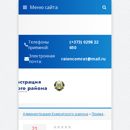
Меню сайта
Телефоны
(+373) 0298 22
приёмной:
650
Электронная
raioncomrat@mail.ru
почта:
Администрация Комратского раиона
»
Примары
» Касым Ив
21