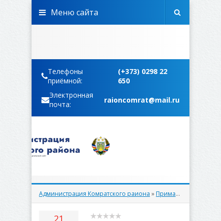
Меню сайта
Телефоны
(+373) 0298 22
приёмной:
650
Электронная
raioncomrat@mail.ru
почта:
Администрация Комратского раиона
»
Примары
» Тукан Евг
21