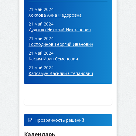
21 май 2024
Хохлова Анна Федоровна
21 май 2024
Дудогло Николай Николаевич
21 май 2024
Господинов Георгий Иванович
21 май 2024
Касым Иван Семенович
21 май 2024
Капсамун Василий Степанович
Прозрачность решений
Календарь