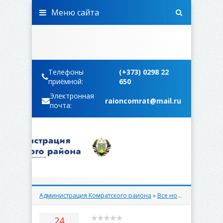
Меню сайта
Телефоны
(+373) 0298 22
приёмной:
650
Электронная
raioncomrat@mail.ru
почта:
Администрация Комратского раиона
»
Все новости
» Поздра
24