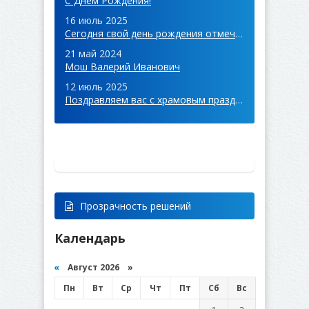
С Днем Рождения!
16 июль 2025
Сегодня свой день рождения отмечает примар с. Русская - Киселия
21 май 2024
Мош Валерий Иванович
12 июль 2025
Поздравляем вас с храмовым праздником с. Котовское!
Прозрачность решений
Календарь
«
Август 2026 »
Пн
Вт
Ср
Чт
Пт
Сб
Вс