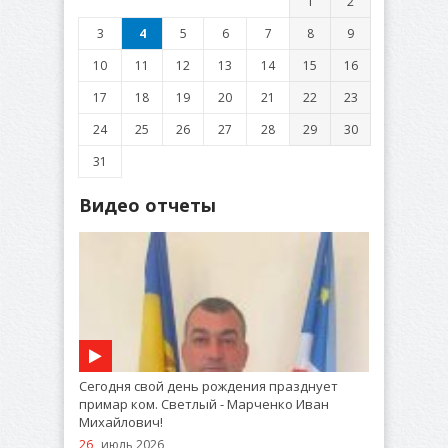
1
2
3
4
5
6
7
8
9
10
11
12
13
14
15
16
17
18
19
20
21
22
23
24
25
26
27
28
29
30
31
Видео отчеты
Сегодня свой день рождения празднует
примар ком. Светлый - Марченко Иван
Михайлович!
26
июль 2026