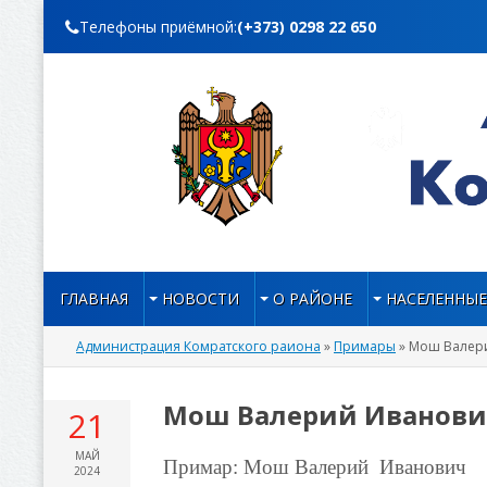
Телефоны приёмной:
(+373) 0298 22 650
ГЛАВНАЯ
НОВОСТИ
О РАЙОНЕ
НАСЕЛЕННЫЕ
Администрация Комратского раиона
»
Примары
» Мош Валер
Мош Валерий Иванов
21
МАЙ
Примар: Мош Валерий Иванович
2024